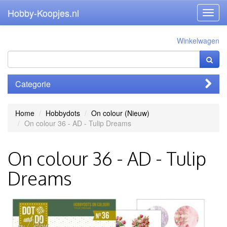
Hobby-Koopjes.nl
Toggl
navig
Winkelwagen
Categorie
Home
Hobbydots
On colour (Nieuw)
On colour 36 - AD - Tulip Dreams
On colour 36 - AD - Tulip
Dreams