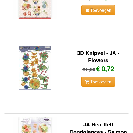
Toevoegen
3D Knipvel - JA -
Flowers
€ 0,72
€ 0,80
Toevoegen
JA Heartfelt
Condolences - Salmon