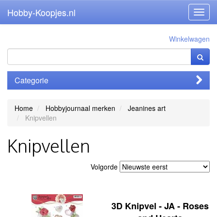
Hobby-Koopjes.nl
Toggl
navig
Winkelwagen
Categorie
Home
Hobbyjournaal merken
Jeanines art
Knipvellen
Knipvellen
Volgorde
3D Knipvel - JA - Roses