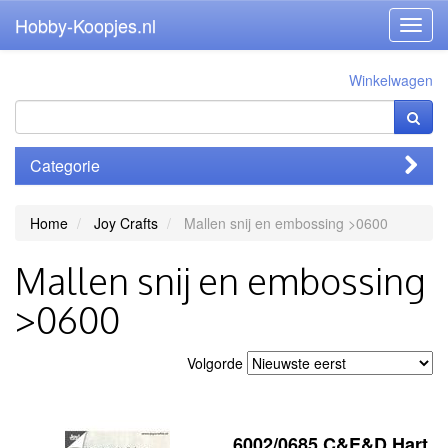
Hobby-Koopjes.nl
Toggl
navig
Winkelwagen
Categorie
Home
Joy Crafts
Mallen snij en embossing >0600
Mallen snij en embossing
>0600
Volgorde
6002/0685 C&E&D Hart