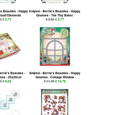
e's Beauties - Happy
Knipvel - Berrie's Beauties - Happy
mall Elements
Gnomes - The Tiny Baker
85
€ 0,77
€ 0,85
€ 0,77
errie's Beauties -
Snijmal - Berrie's Beauties - Happy
mes - 20x20cm
Gnomes - Cottage Window
25
€ 6,53
€ 11,99
€ 10,79