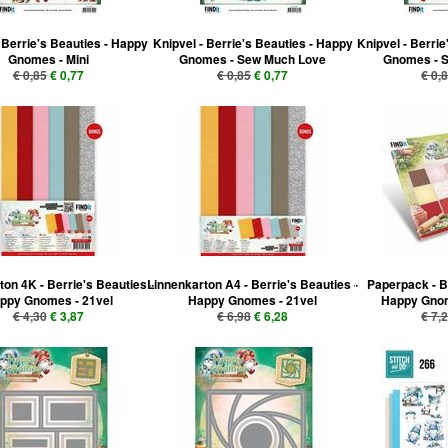
 Berrie's Beauties - Happy
Knipvel - Berrie's Beauties - Happy
Knipvel - Berri
Gnomes - Mini
Gnomes - Sew Much Love
Gnomes - S
€ 0,85
€ 0,77
€ 0,85
€ 0,77
€ 0,
on 4K - Berrie's Beauties -
Linnenkarton A4 - Berrie's Beauties -
Paperpack - B
ppy Gnomes - 21vel
Happy Gnomes - 21vel
Happy Gno
€ 4,30
€ 3,87
€ 6,98
€ 6,28
€ 7,