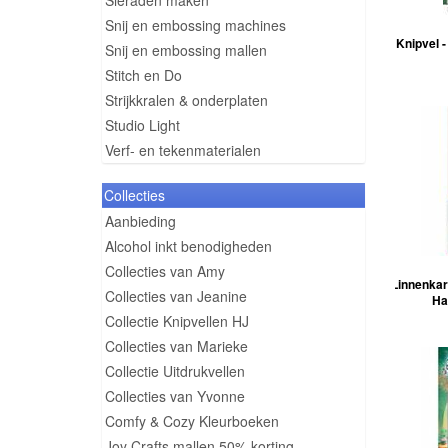
Sieraden maken
Snij en embossing machines
Knipvel -
Snij en embossing mallen
Stitch en Do
Strijkkralen & onderplaten
Studio Light
Verf- en tekenmaterialen
Collecties
Aanbieding
Alcohol inkt benodigheden
Collecties van Amy
Linnenkart
Collecties van Jeanine
Ha
Collectie Knipvellen HJ
Collecties van Marieke
Collectie Uitdrukvellen
Collecties van Yvonne
Comfy & Cozy Kleurboeken
Joy Crafts mallen 50% korting