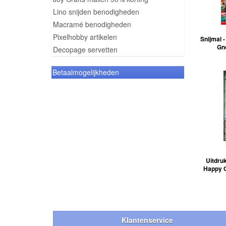
Lino snijden benodigheden
Macramé benodigheden
Pixelhobby artikelen
Snijmal -
Gno
Decopage servetten
Betaalmogelijkheden
Uitdruk
Happy G
Klantenservice