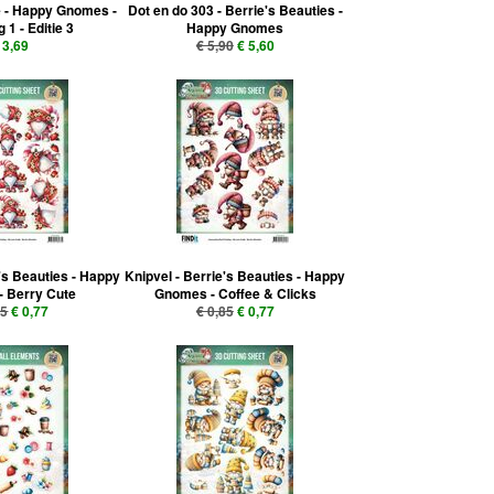
e - Happy Gnomes -
Dot en do 303 - Berrie's Beauties -
 1 - Editie 3
Happy Gnomes
 3,69
€ 5,90
€ 5,60
e's Beauties - Happy
Knipvel - Berrie's Beauties - Happy
 Berry Cute
Gnomes - Coffee & Clicks
85
€ 0,77
€ 0,85
€ 0,77