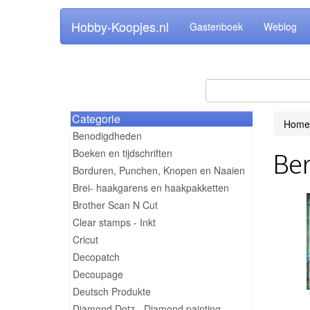
Hobby-Koopjes.nl
Gastenboek
Weblog
Categorie
Home
Benodigdheden
Boeken en tijdschriften
Ber
Borduren, Punchen, Knopen en Naaien
Brei- haakgarens en haakpakketten
Brother Scan N Cut
Clear stamps - Inkt
Cricut
Decopatch
Decoupage
Deutsch Produkte
Diamond Dotz - Diamond painting