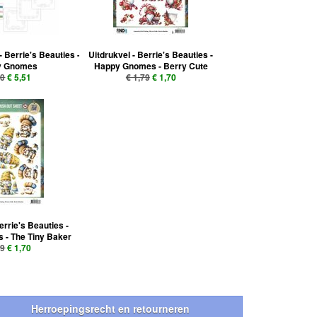
- Berrie's Beauties -
Uitdrukvel - Berrie's Beauties -
y Gnomes
Happy Gnomes - Berry Cute
80
€ 5,51
€ 1,79
€ 1,70
errie's Beauties -
- The Tiny Baker
79
€ 1,70
Herroepingsrecht en retourneren