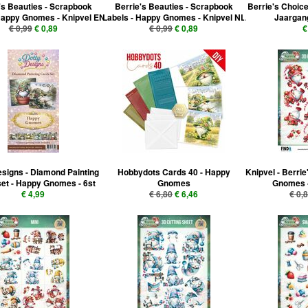
's Beauties - Scrapbook
Berrie's Beauties - Scrapbook
Berrie's Choic
Happy Gnomes - Knipvel EN
Labels - Happy Gnomes - Knipvel NL
Jaargang
€ 0,99
€ 0,89
€ 0,99
€ 0,89
€
esigns - Diamond Painting
Hobbydots Cards 40 - Happy
Knipvel - Berri
et - Happy Gnomes - 6st
Gnomes
Gnomes -
€ 4,99
€ 6,80
€ 6,46
€ 0,