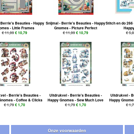
 Berrie's Beauties - Happy
Snijmal - Berrie's Beauties - Happy
Stitch en do 266 
mes - Little Frames
Gnomes - Picture Perfect
Happ
€ 11,99
€ 10,79
€ 11,99
€ 10,79
€ 5,
vel - Berrie's Beauties -
Uitdrukvel - Berrie's Beauties -
Uitdrukvel - B
nomes - Coffee & Clicks
Happy Gnomes - Sew Much Love
Happy Gnomes 
€ 1,79
€ 1,70
€ 1,79
€ 1,70
€ 1,
Onze voorwaarden