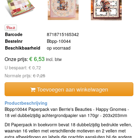
Barcode
8718715165342
Bestelnr
Bbpp-10044
Beschikbaarheid
op voorraad
€ 6,53
Onze prijs:
incl. btw
U bespaart:
€ 0,72
Normale prijs:
€ 7,25
Toevoegen aan winkelwagen
Bbpp10044 Paperpack van Berrie's Beauties - Happy Gnomes -
18 vel dubbelzijdig achtergrondpapier van 170gr - 203x203mm
Dit Paperpack in boekvorm bevat 18 dubbelzijdig bedrukte vellen,
waarvan 16 vellen met verschillende motieven en 2 vellen met
extra afbeeldingen en labels die prachtig aansluiten bij de andere