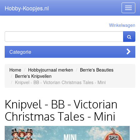
Hobby-Koopjes.nl
Toggl
navig
Winkelwagen
Categorie
Home
Hobbyjournaal merken
Berrie's Beauties
Berrie's Knipvellen
Knipvel - BB - Victorian Christmas Tales - Mini
Knipvel - BB - Victorian
Christmas Tales - Mini