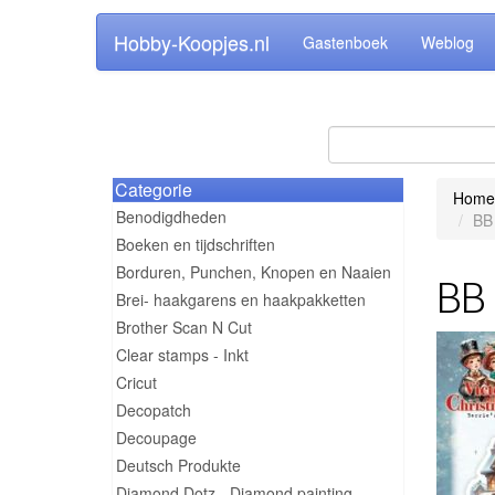
Hobby-Koopjes.nl
Gastenboek
Weblog
Categorie
Home
Benodigdheden
BB 
Boeken en tijdschriften
Borduren, Punchen, Knopen en Naaien
BB 
Brei- haakgarens en haakpakketten
Brother Scan N Cut
Clear stamps - Inkt
Cricut
Decopatch
Decoupage
Deutsch Produkte
Diamond Dotz - Diamond painting