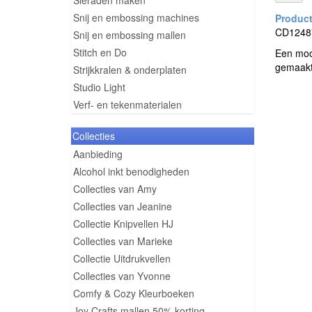
Sieraden maken
Snij en embossing machines
CD12487 
Snij en embossing mallen
Stitch en Do
Een mooi
gemaakte
Strijkkralen & onderplaten
Studio Light
Verf- en tekenmaterialen
Collecties
Aanbieding
Alcohol inkt benodigheden
Collecties van Amy
Collecties van Jeanine
Collectie Knipvellen HJ
Collecties van Marieke
Collectie Uitdrukvellen
Collecties van Yvonne
Comfy & Cozy Kleurboeken
Joy Crafts mallen 50% korting