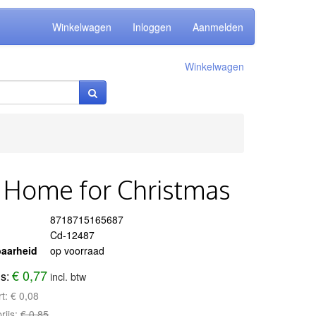
Winkelwagen
Inloggen
Aanmelden
Winkelwagen
 - Home for Christmas
8718715165687
Cd-12487
aarheid
op voorraad
€ 0,77
js:
incl. btw
rt:
€ 0,08
rijs:
€ 0,85