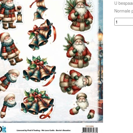
U bespaa
Normale p