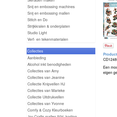
Sieraden maken
Snij en embossing machines
Snij en embossing mallen
Stitch en Do
Strijkkralen & onderplaten
Studio Light
Verf- en tekenmaterialen
Collecties
Aanbieding
CD12486 
Alcohol inkt benodigheden
Een mooi
Collecties van Amy
eigen ge
Collecties van Jeanine
Collectie Knipvellen HJ
Collecties van Marieke
Collectie Uitdrukvellen
Collecties van Yvonne
Comfy & Cozy Kleurboeken
Joy Crafts mallen 50% korting