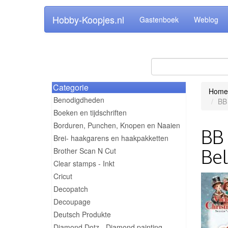
Hobby-Koopjes.nl
Gastenboek
Weblog
Categorie
Home
Benodigdheden
BB 
Boeken en tijdschriften
Borduren, Punchen, Knopen en Naaien
BB 
Brei- haakgarens en haakpakketten
Bel
Brother Scan N Cut
Clear stamps - Inkt
Cricut
Decopatch
Decoupage
Deutsch Produkte
Diamond Dotz - Diamond painting