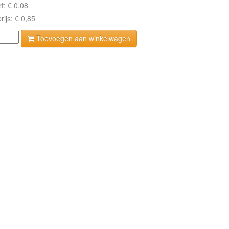
rt:
€ 0,08
rijs:
€ 0,85
Toevoegen aan winkelwagen