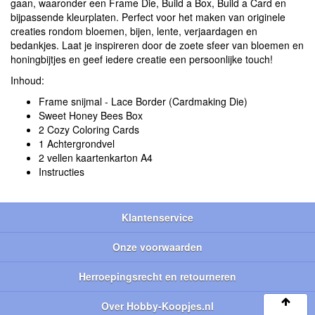
gaan, waaronder een Frame Die, Build a Box, Build a Card en
bijpassende kleurplaten. Perfect voor het maken van originele
creaties rondom bloemen, bijen, lente, verjaardagen en
bedankjes. Laat je inspireren door de zoete sfeer van bloemen en
honingbijtjes en geef iedere creatie een persoonlijke touch!
Inhoud:
Frame snijmal - Lace Border (Cardmaking Die)
Sweet Honey Bees Box
2 Cozy Coloring Cards
1 Achtergrondvel
2 vellen kaartenkarton A4
Instructies
Klantenservice
Onze voorwaarden
Herroepingsrecht en retourneren
Over Hobby-Koopjes.nl