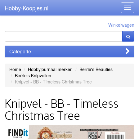
Hobby-Koopjes.nl
Toggl
navig
Winkelwagen
Categorie
Home
Hobbyjournaal merken
Berrie's Beauties
Berrie's Knipvellen
Knipvel - BB - Timeless Christmas Tree
Knipvel - BB - Timeless
Christmas Tree