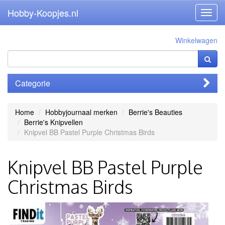
Hobby-Koopjes.nl
Toggl
navig
Winkelwagen
Categorie
Home
Hobbyjournaal merken
Berrie's Beauties
Berrie's Knipvellen
Knipvel BB Pastel Purple Christmas Birds
Knipvel BB Pastel Purple
Christmas Birds