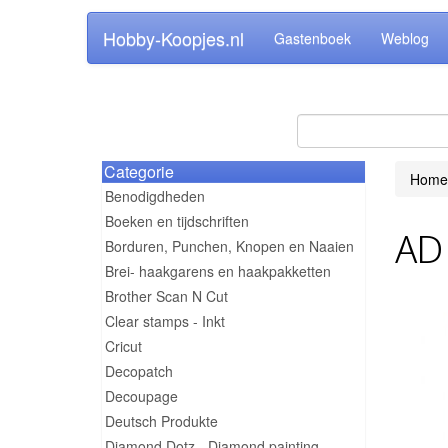
Hobby-Koopjes.nl
Gastenboek
Weblog
Categorie
Home
Benodigdheden
Boeken en tijdschriften
AD 
Borduren, Punchen, Knopen en Naaien
Brei- haakgarens en haakpakketten
Brother Scan N Cut
Clear stamps - Inkt
Cricut
Decopatch
Decoupage
Deutsch Produkte
Diamond Dotz - Diamond painting