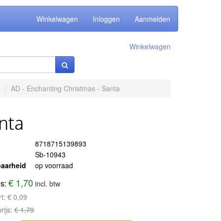
Winkelwagen
Inloggen
Aanmelden
Winkelwagen
AD - Enchanting Christmas - Santa
nta
8718715139893
Sb-10943
aarheid
op voorraad
€ 1,70
js:
incl. btw
rt:
€ 0,09
rijs:
€ 1,79