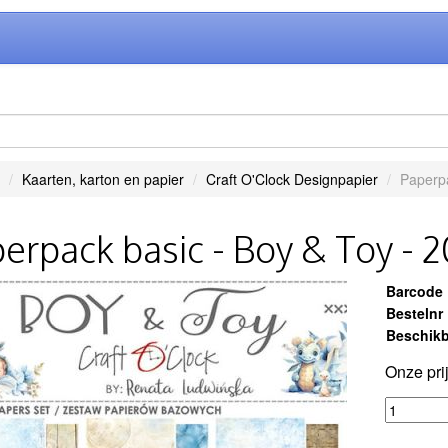
Kaarten, karton en papier
Craft O'Clock Designpapier
Paperpa
erpack basic - Boy & Toy -
Barcode
Bestelnr
Beschikb
Onze pri