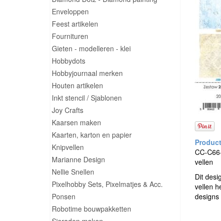
Enveloppen
Feest artikelen
Fournituren
Gieten - modelleren - klei
Hobbydots
Hobbyjournaal merken
Houten artikelen
Inkt stencil / Sjablonen
Joy Crafts
Kaarsen maken
Kaarten, karton en papier
Knipvellen
CC-C66-B
Marianne Design
vellen
Nellie Snellen
Dit desi
Pixelhobby Sets, Pixelmatjes & Acc.
vellen h
Ponsen
designs 
Robotime bouwpakketten