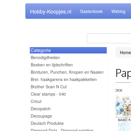
Hobby-Koopjes.nl
Gastenboek
Weblog
Categorie
Home
Benodigdheden
Boeken en tijdschriften
Pap
Borduren, Punchen, Knopen en Naaien
Brei- haakgarens en haakpakketten
Brother Scan N Cut
Clear stamps - Inkt
Cricut
Decopatch
Decoupage
Deutsch Produkte
Diamond Dotz - Diamond painting