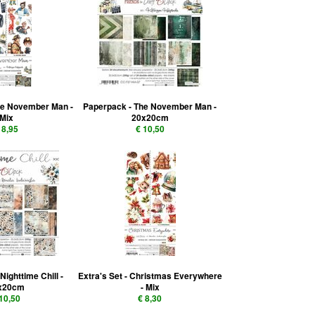
The November Man -
Paperpack - The November Man -
Mix
20x20cm
 8,95
€ 10,50
Nighttime Chill -
Extra's Set - Christmas Everywhere
x20cm
- Mix
 10,50
€ 8,30