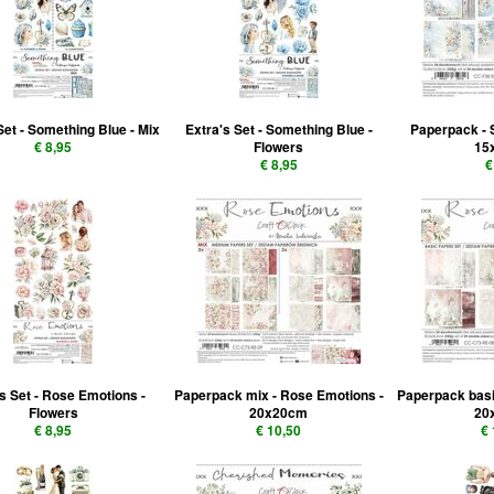
Set - Something Blue - Mix
Extra's Set - Something Blue -
Paperpack - 
€ 8,95
Flowers
15
€ 8,95
€
s Set - Rose Emotions -
Paperpack mix - Rose Emotions -
Paperpack basi
Flowers
20x20cm
20
€ 8,95
€ 10,50
€