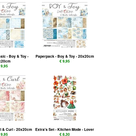
sic - Boy & Toy -
Paperpack - Boy & Toy - 20x20cm
x20cm
€ 9,95
 9,95
rl & Curl - 20x20cm
Extra's Set - Kitchen Mode - Lover
 9,95
€ 8,30