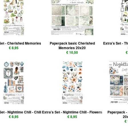
 Set - Cherished Memories
Paperpack basic Cherished
Extra's Set - 
€ 8,95
Memories 20x20
€ 10,50
€
et - Nighttime Chill - Chill
Extra's Set - Nighttime Chill - Flowers
Paperpack - 
€ 8,95
€ 8,95
20
€