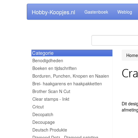
Hobby-Koopjes.nl
Gastenboek
Weblog
Categorie
Home
Benodigdheden
Boeken en tijdschriften
Cra
Borduren, Punchen, Knopen en Naaien
Brei- haakgarens en haakpakketten
Brother Scan N Cut
Clear stamps - Inkt
Dit desi
Cricut
afmeting
Decopatch
Decoupage
Deutsch Produkte
Diamond Dotz - Diamond painting