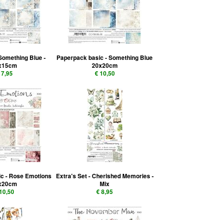
Something Blue -
Paperpack basic - Something Blue
x15cm
20x20cm
 7,95
€ 10,50
c - Rose Emotions
Extra's Set - Cherished Memories -
x20cm
Mix
 10,50
€ 8,95