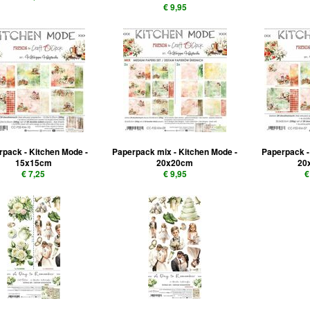
€ 9,95
pack - Kitchen Mode -
Paperpack mix - Kitchen Mode -
Paperpack -
15x15cm
20x20cm
20
€ 7,25
€ 9,95
€