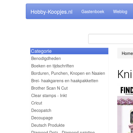
Hobby-Koopjes.nl
Gastenboek
Weblog
Categorie
Home
Benodigdheden
Boeken en tijdschriften
Kni
Borduren, Punchen, Knopen en Naaien
Brei- haakgarens en haakpakketten
Brother Scan N Cut
Clear stamps - Inkt
Cricut
Decopatch
Decoupage
Deutsch Produkte
Diamond Dotz - Diamond painting