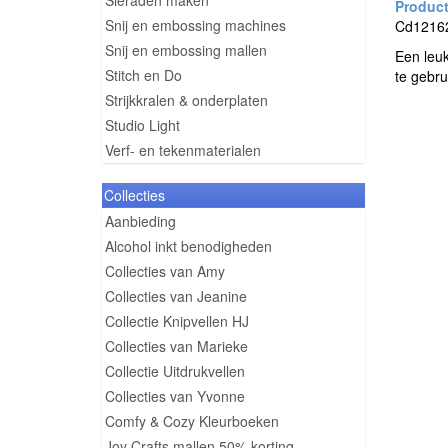
Sieraden maken
Snij en embossing machines
Cd12162 
Snij en embossing mallen
Een leuk
Stitch en Do
te gebru
Strijkkralen & onderplaten
Studio Light
Verf- en tekenmaterialen
Collecties
Aanbieding
Alcohol inkt benodigheden
Collecties van Amy
Collecties van Jeanine
Collectie Knipvellen HJ
Collecties van Marieke
Collectie Uitdrukvellen
Collecties van Yvonne
Comfy & Cozy Kleurboeken
Joy Crafts mallen 50% korting