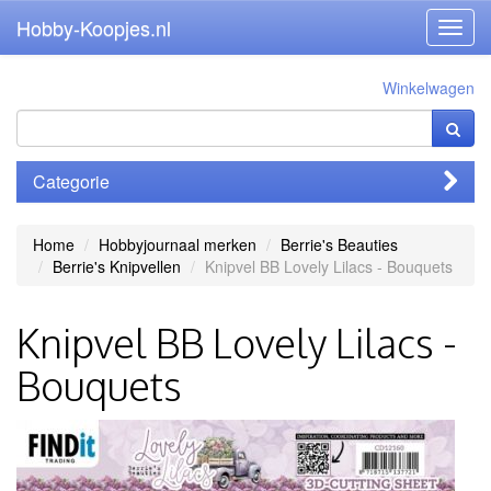
Hobby-Koopjes.nl
Toggl
navig
Winkelwagen
Categorie
Home
Hobbyjournaal merken
Berrie's Beauties
Berrie's Knipvellen
Knipvel BB Lovely Lilacs - Bouquets
Knipvel BB Lovely Lilacs -
Bouquets