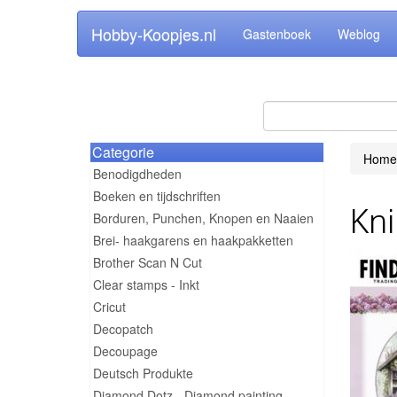
Hobby-Koopjes.nl
Gastenboek
Weblog
Categorie
Home
Benodigdheden
Boeken en tijdschriften
Kni
Borduren, Punchen, Knopen en Naaien
Brei- haakgarens en haakpakketten
Brother Scan N Cut
Clear stamps - Inkt
Cricut
Decopatch
Decoupage
Deutsch Produkte
Diamond Dotz - Diamond painting