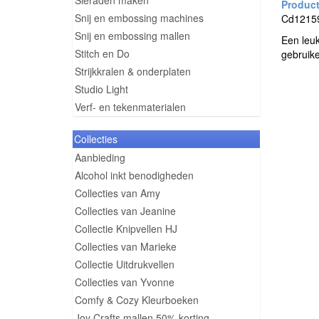
Sieraden maken
Snij en embossing machines
Cd12159 
Snij en embossing mallen
Een leuk
Stitch en Do
gebruik
Strijkkralen & onderplaten
Studio Light
Verf- en tekenmaterialen
Collecties
Aanbieding
Alcohol inkt benodigheden
Collecties van Amy
Collecties van Jeanine
Collectie Knipvellen HJ
Collecties van Marieke
Collectie Uitdrukvellen
Collecties van Yvonne
Comfy & Cozy Kleurboeken
Joy Crafts mallen 50% korting