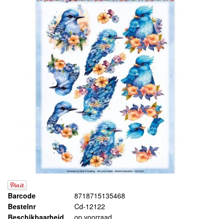
Barcode
8718715135468
Bestelnr
Cd-12122
Beschikbaarheid
op voorraad