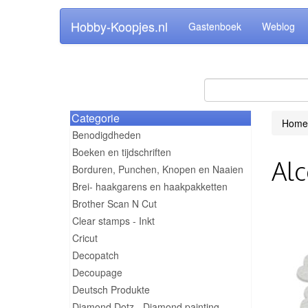
Hobby-Koopjes.nl
Gastenboek
Weblog
Categorie
Home
Benodigdheden
Boeken en tijdschriften
Alc
Borduren, Punchen, Knopen en Naaien
Brei- haakgarens en haakpakketten
Brother Scan N Cut
Clear stamps - Inkt
Cricut
Decopatch
Decoupage
Deutsch Produkte
Diamond Dotz - Diamond painting