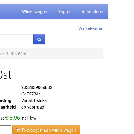
Winkelwagen
Inloggen
Aanmelden
Winkelwagen
or Refills 50st
0st
9332839069882
Co727344
ending
Vanaf 1 stuks
aarheid
op voorraad
€ 5,95
js:
incl. btw
Toevoegen aan winkelwagen