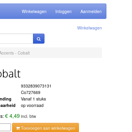
Winkelwagen
Inloggen
Aanmelden
Winkelwagen
 Accents - Cobalt
obalt
9332839073131
Co727669
ending
Vanaf 1 stuks
aarheid
op voorraad
€ 4,49
js:
incl. btw
Toevoegen aan winkelwagen