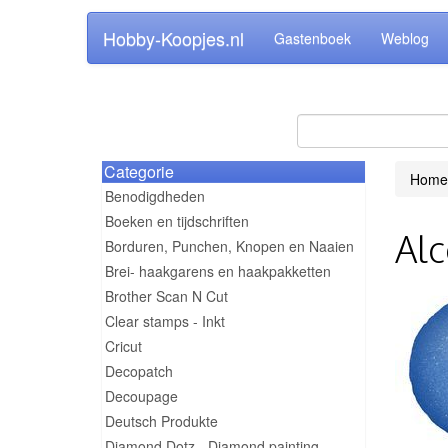
Hobby-Koopjes.nl
Gastenboek
Weblog
Categorie
Home
Benodigdheden
Boeken en tijdschriften
Alc
Borduren, Punchen, Knopen en Naaien
Brei- haakgarens en haakpakketten
Brother Scan N Cut
Clear stamps - Inkt
Cricut
Decopatch
Decoupage
Deutsch Produkte
Diamond Dotz - Diamond painting