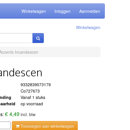
Winkelwagen
Inloggen
Aanmelden
Winkelwagen
r Accents Incandescen
candescen
9332839073179
Co727673
ending
Vanaf 1 stuks
aarheid
op voorraad
€ 4,49
js:
incl. btw
Toevoegen aan winkelwagen