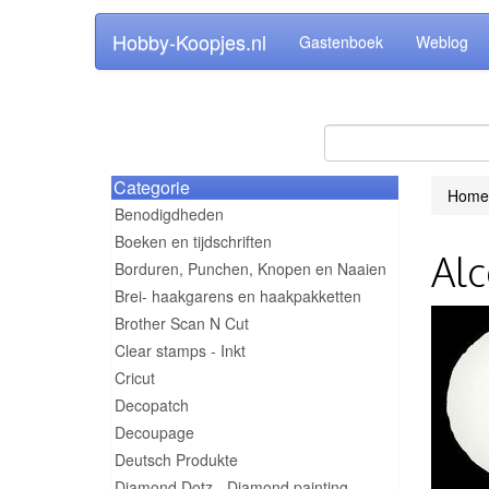
Hobby-Koopjes.nl
Gastenboek
Weblog
Categorie
Home
Benodigdheden
Boeken en tijdschriften
Alc
Borduren, Punchen, Knopen en Naaien
Brei- haakgarens en haakpakketten
Brother Scan N Cut
Clear stamps - Inkt
Cricut
Decopatch
Decoupage
Deutsch Produkte
Diamond Dotz - Diamond painting