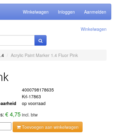
Winkelwagen
Inloggen
Aanmelden
Winkelwagen
.4
Acrylic Paint Marker 1.4 Fluor Pink
nk
4000798178635
Krl-17863
aarheid
op voorraad
€ 4,75
js:
incl. btw
Toevoegen aan winkelwagen