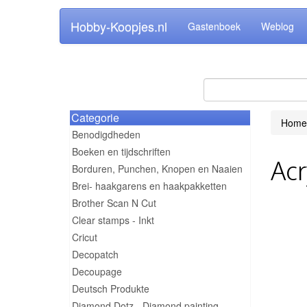
Hobby-Koopjes.nl
Gastenboek
Weblog
Categorie
Home
Benodigdheden
Boeken en tijdschriften
Acr
Borduren, Punchen, Knopen en Naaien
Brei- haakgarens en haakpakketten
Brother Scan N Cut
Clear stamps - Inkt
Cricut
Decopatch
Decoupage
Deutsch Produkte
Diamond Dotz - Diamond painting