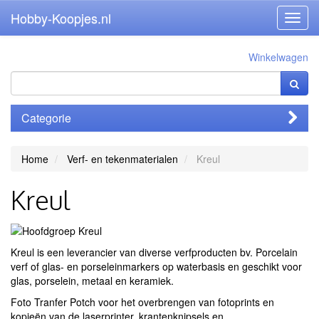
Hobby-Koopjes.nl
Toggl
navig
Winkelwagen
Categorie
Home
Verf- en tekenmaterialen
Kreul
Kreul
Kreul is een leverancier van diverse verfproducten bv. Porcelain
verf of glas- en porseleinmarkers op waterbasis en geschikt voor
glas, porselein, metaal en keramiek.
Foto Tranfer Potch voor het overbrengen van fotoprints en
kopieën van de laserprinter, krantenknipsels en