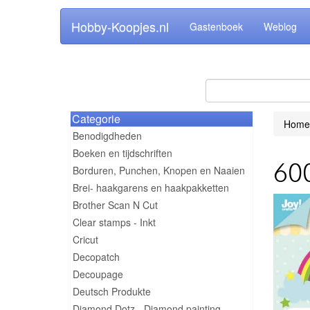
Hobby-Koopjes.nl
Gastenboek
Weblog
Categorie
Home
Benodigdheden
Boeken en tijdschriften
600
Borduren, Punchen, Knopen en Naaien
Brei- haakgarens en haakpakketten
Brother Scan N Cut
Clear stamps - Inkt
Cricut
Decopatch
Decoupage
Deutsch Produkte
Diamond Dotz - Diamond painting