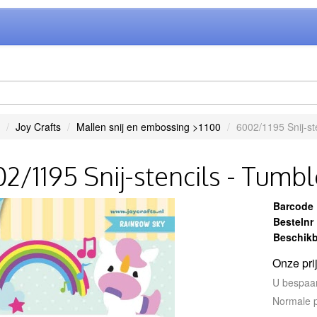
Joy Crafts
Mallen snij en embossing >1100
6002/1195 Snij-st
2/1195 Snij-stencils - Tumbl
Barcode
Bestelnr
Beschikb
Onze pri
U bespaa
Normale p