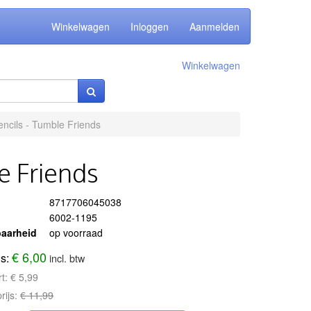
Winkelwagen
Inloggen
Aanmelden
Winkelwagen
encils - Tumble Friends
e Friends
8717706045038
6002-1195
aarheid
op voorraad
€ 6,00
js:
incl. btw
rt:
€ 5,99
rijs:
€ 11,99