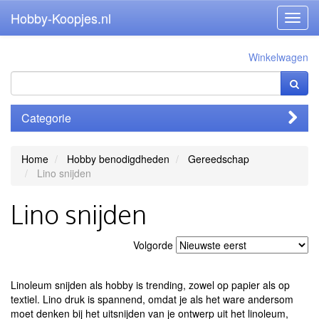
Hobby-Koopjes.nl
Toggl
navig
Winkelwagen
Categorie
Home
Hobby benodigdheden
Gereedschap
Lino snijden
Lino snijden
Volgorde
Linoleum snijden als hobby is trending, zowel op papier als op
textiel. Lino druk is spannend, omdat je als het ware andersom
moet denken bij het uitsnijden van je ontwerp uit het linoleum,