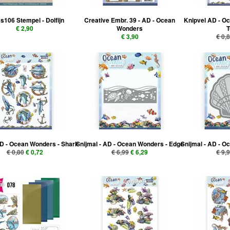
s106 Stempel - Dolfijn
Creative Embr. 39 - AD - Ocean
Knipvel AD - O
€ 2,90
Wonders
T
€ 3,90
€ 0,
D - Ocean Wonders - Shark
Snijmal - AD - Ocean Wonders - Edge
Snijmal - AD - O
€ 0,80
€ 0,72
€ 6,99
€ 6,29
€ 9,