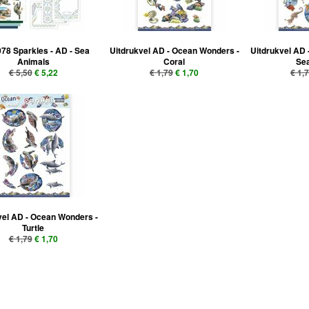
78 Sparkles - AD - Sea
Uitdrukvel AD - Ocean Wonders -
Uitdrukvel AD 
Animals
Coral
Se
€ 5,50
€ 5,22
€ 1,79
€ 1,70
€ 1,
vel AD - Ocean Wonders -
Turtle
€ 1,79
€ 1,70