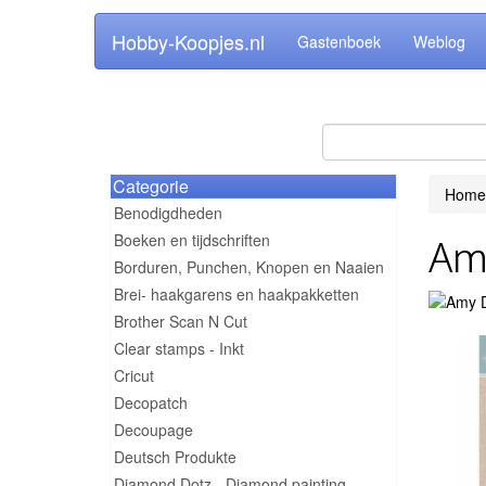
Hobby-Koopjes.nl
Gastenboek
Weblog
Categorie
Home
Benodigdheden
Boeken en tijdschriften
Am
Borduren, Punchen, Knopen en Naaien
Brei- haakgarens en haakpakketten
Brother Scan N Cut
Clear stamps - Inkt
Cricut
Decopatch
Decoupage
Deutsch Produkte
Diamond Dotz - Diamond painting