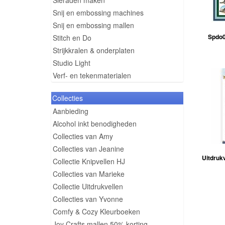
Sieraden maken
Snij en embossing machines
Snij en embossing mallen
Spdo0
Stitch en Do
Strijkkralen & onderplaten
Studio Light
Verf- en tekenmaterialen
Collecties
Aanbieding
Alcohol inkt benodigheden
Collecties van Amy
Collecties van Jeanine
Uitdruk
Collectie Knipvellen HJ
Collecties van Marieke
Collectie Uitdrukvellen
Collecties van Yvonne
Comfy & Cozy Kleurboeken
Joy Crafts mallen 50% korting