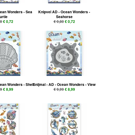
cean Wonders - Sea
Knipvel AD - Ocean Wonders -
urtle
Seahorse
80
€ 0,72
€ 0,80
€ 0,72
cean Wonders - Shell
Snijmal - AD - Ocean Wonders - View
99
€ 8,99
€ 9,99
€ 8,99