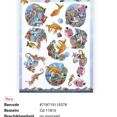
Barcode
8718715115378
Bestelnr
Cd-11810
Beschikbaarheid
op voorraad