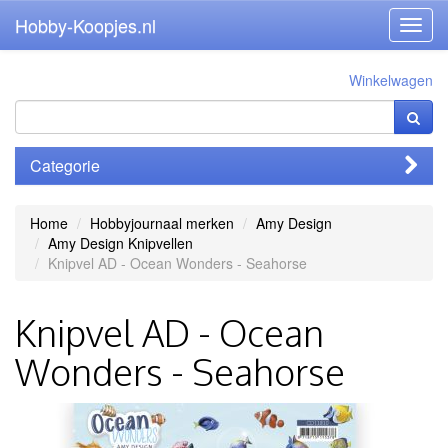
Hobby-Koopjes.nl
Toggl
navig
Winkelwagen
Categorie
Home
Hobbyjournaal merken
Amy Design
Amy Design Knipvellen
Knipvel AD - Ocean Wonders - Seahorse
Knipvel AD - Ocean
Wonders - Seahorse