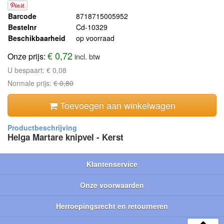
Barcode
8718715005952
Bestelnr
Cd-10329
Beschikbaarheid
op voorraad
€ 0,72
Onze prijs:
incl. btw
U bespaart:
€ 0,08
Normale prijs:
€ 0,80
Toevoegen aan winkelwagen
Helga Martare knipvel - Kerst
Klantenservice
Onze voorwaarden
Herroepingsrecht en retourneren