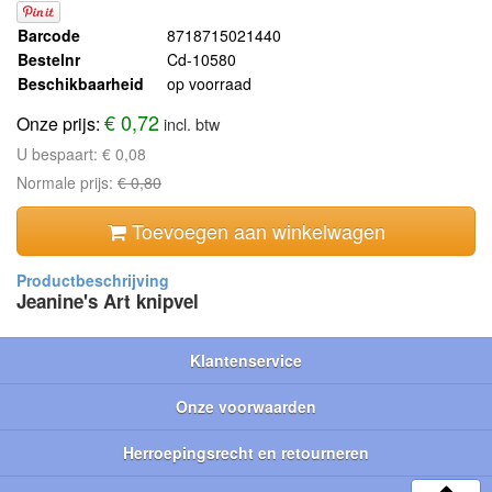
Barcode
8718715021440
Bestelnr
Cd-10580
Beschikbaarheid
op voorraad
€ 0,72
Onze prijs:
incl. btw
U bespaart:
€ 0,08
Normale prijs:
€ 0,80
Toevoegen aan winkelwagen
Jeanine's Art knipvel
Klantenservice
Onze voorwaarden
Herroepingsrecht en retourneren