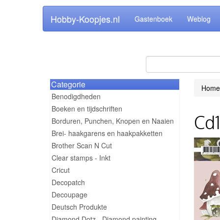
Hobby-Koopjes.nl
Gastenboek
Weblog
Categorie
Home
Benodigdheden
Boeken en tijdschriften
Cd1
Borduren, Punchen, Knopen en Naaien
Brei- haakgarens en haakpakketten
Brother Scan N Cut
Clear stamps - Inkt
Cricut
Decopatch
Decoupage
Deutsch Produkte
Diamond Dotz - Diamond painting