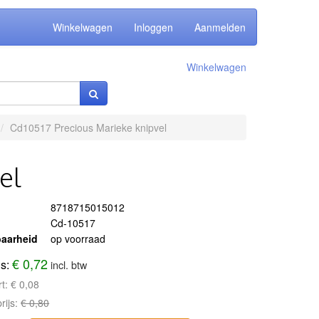
Winkelwagen
Inloggen
Aanmelden
Winkelwagen
Cd10517 Precious Marieke knipvel
el
8718715015012
Cd-10517
aarheid
op voorraad
€ 0,72
js:
incl. btw
rt:
€ 0,08
rijs:
€ 0,80