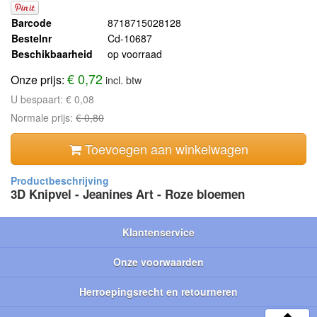
Barcode
8718715028128
Bestelnr
Cd-10687
Beschikbaarheid
op voorraad
€ 0,72
Onze prijs:
incl. btw
U bespaart:
€ 0,08
Normale prijs:
€ 0,80
Toevoegen aan winkelwagen
3D Knipvel - Jeanines Art - Roze bloemen
Klantenservice
Onze voorwaarden
Herroepingsrecht en retourneren