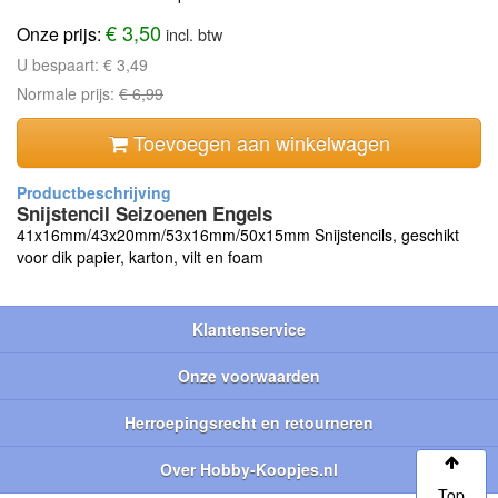
€ 3,50
Onze prijs:
incl. btw
U bespaart:
€ 3,49
Normale prijs:
€ 6,99
Toevoegen aan winkelwagen
Snijstencil Seizoenen Engels
41x16mm/43x20mm/53x16mm/50x15mm Snijstencils, geschikt
voor dik papier, karton, vilt en foam
Klantenservice
Onze voorwaarden
Herroepingsrecht en retourneren
Over Hobby-Koopjes.nl
Top