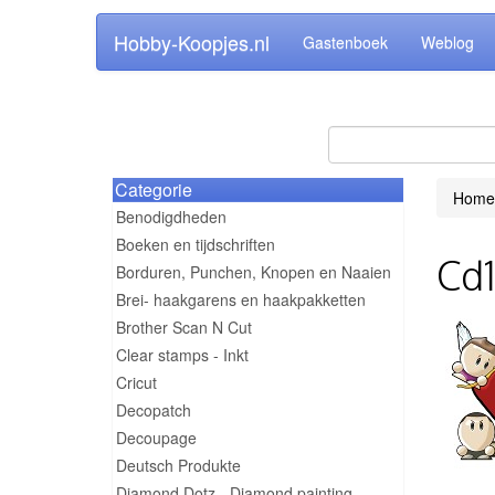
Hobby-Koopjes.nl
Gastenboek
Weblog
Categorie
Home
Benodigdheden
Boeken en tijdschriften
Cd1
Borduren, Punchen, Knopen en Naaien
Brei- haakgarens en haakpakketten
Brother Scan N Cut
Clear stamps - Inkt
Cricut
Decopatch
Decoupage
Deutsch Produkte
Diamond Dotz - Diamond painting