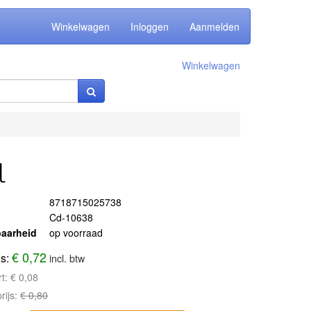
Winkelwagen
Inloggen
Aanmelden
Winkelwagen
l
8718715025738
Cd-10638
aarheid
op voorraad
€ 0,72
js:
incl. btw
rt:
€ 0,08
rijs:
€ 0,80