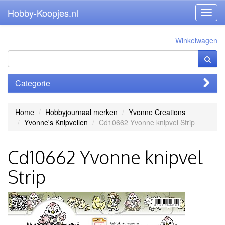
Hobby-Koopjes.nl
Toggl
navig
Winkelwagen
Categorie
Home
Hobbyjournaal merken
Yvonne Creations
Yvonne's Knipvellen
Cd10662 Yvonne knipvel Strip
Cd10662 Yvonne knipvel
Strip