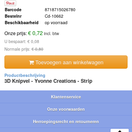
Barcode
8718715026780
Bestelnr
Cd-10662
Beschikbaarheid
op voorraad
€ 0,72
Onze prijs:
incl. btw
U bespaart:
€ 0,08
Normale prijs:
€ 0,80
Toevoegen aan winkelwagen
3D Knipvel - Yvonne Creations - Strip
Klantenservice
Onze voorwaarden
Herroepingsrecht en retourneren