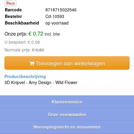
Barcode
8718715022546
Bestelnr
Cd-10593
Beschikbaarheid
op voorraad
€ 0,72
Onze prijs:
incl. btw
U bespaart:
€ 0,08
Normale prijs:
€ 0,80
Toevoegen aan winkelwagen
3D Knipvel - Amy Design - Wild Flower
Klantenservice
Onze voorwaarden
Herroepingsrecht en retourneren