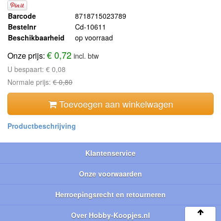
Barcode
8718715023789
Bestelnr
Cd-10611
Beschikbaarheid
op voorraad
€ 0,72
Onze prijs:
incl. btw
U bespaart:
€ 0,08
Normale prijs:
€ 0,80
Toevoegen aan winkelwagen
Klantenservice
Onze voorwaarden
Herroepingsrecht en retourneren
Over Hobby-Koopjes.nl