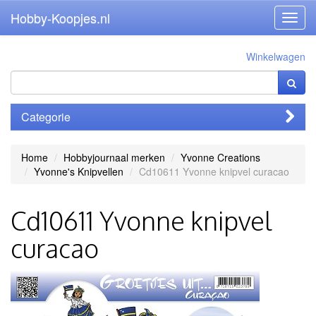
Hobby-Koopjes.nl
Toggl
navig
Winkelwagen
Categorie
Home
Hobbyjournaal merken
Yvonne Creations
Yvonne's Knipvellen
Cd10611 Yvonne knipvel curacao
Cd10611 Yvonne knipvel
curacao