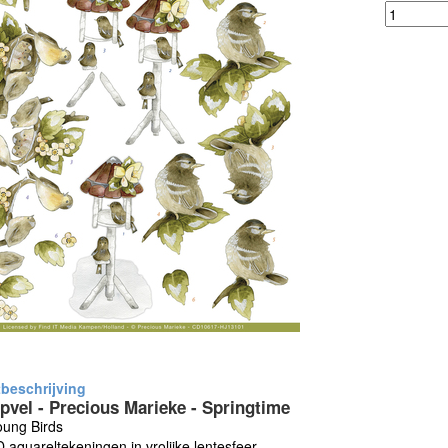
pvel - Precious Marieke - Springtime
oung Birds
 aquareltekeningen in vrolijke lentesfeer.