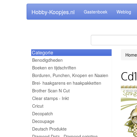
Hobby-Koopjes.nl
Gastenboek
Weblog
Categorie
Home
Benodigdheden
Boeken en tijdschriften
Cd1
Borduren, Punchen, Knopen en Naaien
Brei- haakgarens en haakpakketten
Brother Scan N Cut
Clear stamps - Inkt
Cricut
Decopatch
Decoupage
Deutsch Produkte
Diamond Dotz - Diamond painting