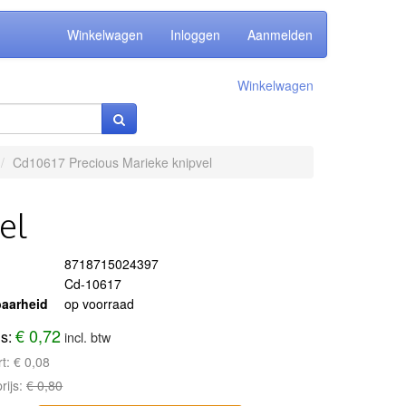
Winkelwagen
Inloggen
Aanmelden
Winkelwagen
Cd10617 Precious Marieke knipvel
el
8718715024397
Cd-10617
aarheid
op voorraad
€ 0,72
js:
incl. btw
rt:
€ 0,08
rijs:
€ 0,80