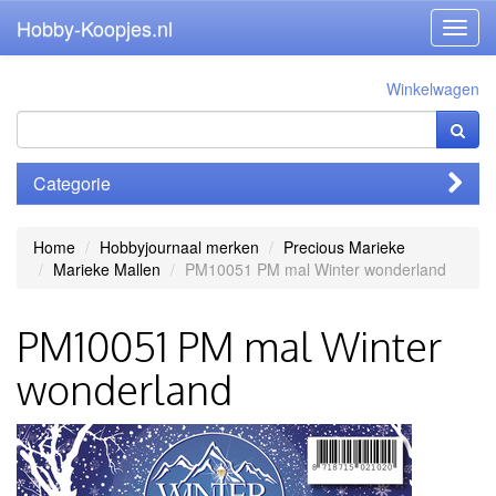
Hobby-Koopjes.nl
Toggl
navig
Winkelwagen
Categorie
Home
Hobbyjournaal merken
Precious Marieke
Marieke Mallen
PM10051 PM mal Winter wonderland
PM10051 PM mal Winter
wonderland