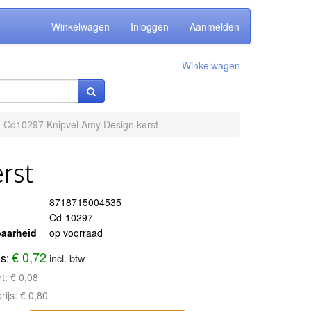
Winkelwagen
Inloggen
Aanmelden
Winkelwagen
Cd10297 Knipvel Amy Design kerst
rst
8718715004535
Cd-10297
aarheid
op voorraad
€ 0,72
js:
incl. btw
rt:
€ 0,08
rijs:
€ 0,80