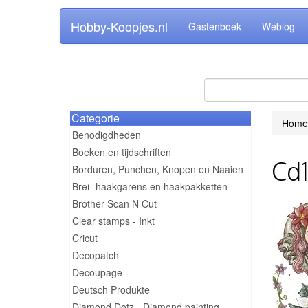
Hobby-Koopjes.nl
Gastenboek
Weblog
Categorie
Home
Benodigdheden
Boeken en tijdschriften
Cd1
Borduren, Punchen, Knopen en Naaien
Brei- haakgarens en haakpakketten
Brother Scan N Cut
Clear stamps - Inkt
Cricut
Decopatch
Decoupage
Deutsch Produkte
Diamond Dotz - Diamond painting