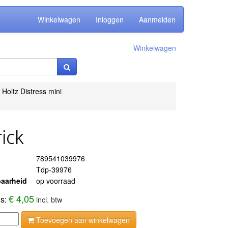
Winkelwagen
Inloggen
Aanmelden
Winkelwagen
 Holtz Distress mini
rick
789541039976
Tdp-39976
aarheid
op voorraad
€ 4,05
js:
incl. btw
Toevoegen aan winkelwagen