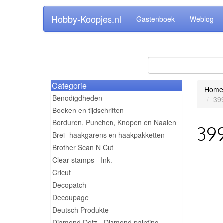
Hobby-Koopjes.nl
Gastenboek
Weblog
Categorie
Home
Benodigdheden
399
Boeken en tijdschriften
Borduren, Punchen, Knopen en Naaien
399
Brei- haakgarens en haakpakketten
Brother Scan N Cut
Clear stamps - Inkt
Cricut
Decopatch
Decoupage
Deutsch Produkte
Diamond Dotz - Diamond painting