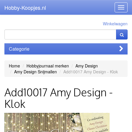
Hobby-Koopjes.nl
Toggl
navig
Winkelwagen
Categorie
Home
Hobbyjournaal merken
Amy Design
Amy Design Snijmallen
Add10017 Amy Design - Klok
Add10017 Amy Design -
Klok