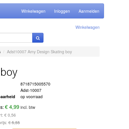
Winkelwagen
Inloggen
Aanmelden
Winkelwagen
s
Adst10007 Amy Design Skating boy
 boy
8718715005570
Adst-10007
aarheid
op voorraad
€ 4,99
js:
incl. btw
rt:
€ 0,56
rijs:
€ 5,55