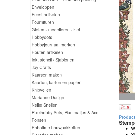
Enveloppen
Feest artikelen
Fournituren
Gieten - modelleren - klei
Hobbydots
Hobbyjournaal merken
Houten artikelen
Inkt stencil / Sjablonen
Joy Crafts
Kaarsen maken
Kaarten, karton en papier
Knipvellen
Marianne Design
Nellie Snellen
Pixelhobby Sets, Pixelmatjes & Acc.
Ponsen
Stemp
Robotime bouwpakketten
Wi
S