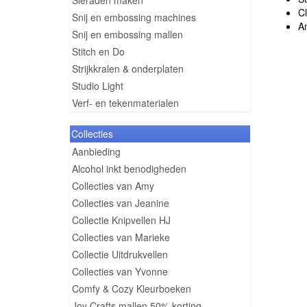
Sieraden maken
C
Snij en embossing machines
A
Snij en embossing mallen
Stitch en Do
Strijkkralen & onderplaten
Studio Light
Verf- en tekenmaterialen
Collecties
Aanbieding
Alcohol inkt benodigheden
Collecties van Amy
Collecties van Jeanine
Collectie Knipvellen HJ
Collecties van Marieke
Collectie Uitdrukvellen
Collecties van Yvonne
Comfy & Cozy Kleurboeken
Joy Crafts mallen 50% korting