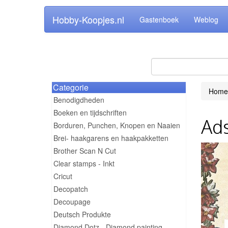
Hobby-Koopjes.nl
Gastenboek
Weblog
Categorie
Home
Benodigdheden
Boeken en tijdschriften
Ads
Borduren, Punchen, Knopen en Naaien
Brei- haakgarens en haakpakketten
Brother Scan N Cut
Clear stamps - Inkt
Cricut
Decopatch
Decoupage
Deutsch Produkte
Diamond Dotz - Diamond painting