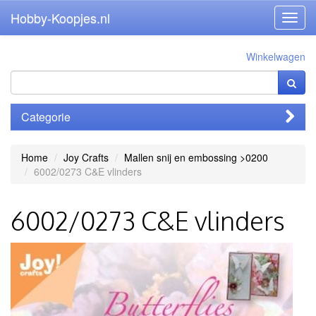
Hobby-Koopjes.nl
Toggl
navig
Winkelwagen
Categorie
Home
Joy Crafts
Mallen snij en embossing >0200
6002/0273 C&E vlinders
6002/0273 C&E vlinders