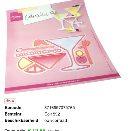
Barcode
8716697075765
Bestelnr
Col1592
Beschikbaarheid
op voorraad
€ 12,55
Onze prijs:
incl. btw