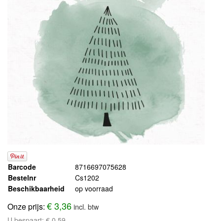
Barcode
8716697075628
Bestelnr
Cs1202
Beschikbaarheid
op voorraad
€ 3,36
Onze prijs:
incl. btw
U bespaart:
€ 0,59