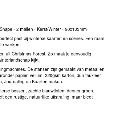
w Shape - 2 mallen - Kerst/Winter - 90x133mm
rfect past bij winterse kaarten en scènes. Een raam
 te werken.
en uit Christmas Forest. Zo maak je eenvoudig
nterlandschap kijkt.
ssingmachines. De stansen zijn gemaakt van metaal en
aronder papier, vellum, 220gsm karton, dun fauxleer
a, Journaling en Kaarten maken.
interse bossen, zachte blauwtinten, dennengroen,
en rustige, natuurlijke uitstraling, maar biedt