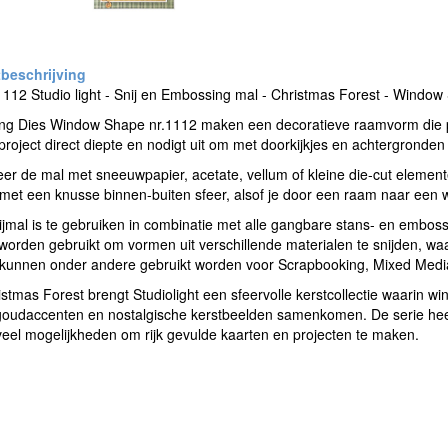
1112 Studio light - Snij en Embossing mal - Christmas Forest - Windo
ing Dies Window Shape nr.1112 maken een decoratieve raamvorm die pe
 project direct diepte en nodigt uit om met doorkijkjes en achtergronden
r de mal met sneeuwpapier, acetate, vellum of kleine die-cut element
met een knusse binnen-buiten sfeer, alsof je door een raam naar een wi
jmal is te gebruiken in combinatie met alle gangbare stans- en embo
orden gebruikt om vormen uit verschillende materialen te snijden, wa
 kunnen onder andere gebruikt worden voor Scrapbooking, Mixed Medi
stmas Forest brengt Studiolight een sfeervolle kerstcollectie waarin w
udaccenten en nostalgische kerstbeelden samenkomen. De serie heeft e
 veel mogelijkheden om rijk gevulde kaarten en projecten te maken.