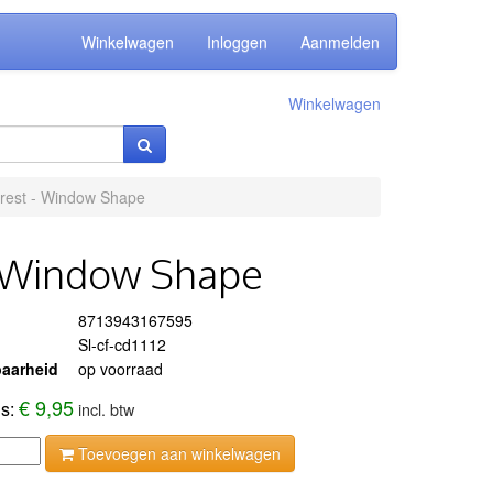
Winkelwagen
Inloggen
Aanmelden
Winkelwagen
orest - Window Shape
 - Window Shape
8713943167595
Sl-cf-cd1112
aarheid
op voorraad
€ 9,95
js:
incl. btw
Toevoegen aan winkelwagen