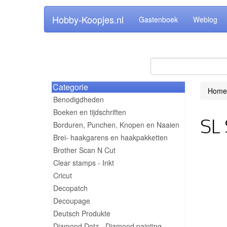
Hobby-Koopjes.nl
Gastenboek
Weblog
Categorie
Home
Benodigdheden
Boeken en tijdschriften
SL 
Borduren, Punchen, Knopen en Naaien
Brei- haakgarens en haakpakketten
Brother Scan N Cut
Clear stamps - Inkt
Cricut
Decopatch
Decoupage
Deutsch Produkte
Diamond Dotz - Diamond painting