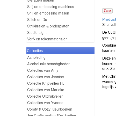
Sieraden maken
Snij en embossing machines
Snij en embossing mallen
Stitch en Do
Sl-cf-cd
Strijkkralen & onderplaten
De Cutt
Studio Light
geeft je
Verf- en tekenmaterialen
Combinee
kaarten 
Collecties
Aanbieding
Deze sni
kunnen w
Alcohol inkt benodigheden
enz. Ze
Collecties van Amy
Met Chri
Collecties van Jeanine
warme go
Collectie Knipvellen HJ
tegelijk
Collecties van Marieke
Collectie Uitdrukvellen
Collecties van Yvonne
Comfy & Cozy Kleurboeken
Joy Crafts mallen 50% korting