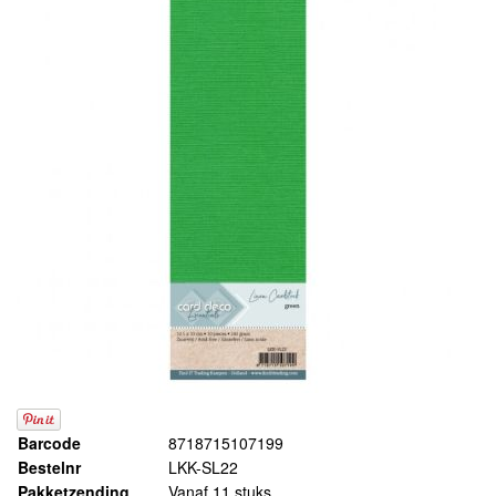
Barcode
8718715107199
Bestelnr
LKK-SL22
Pakketzending
Vanaf 11 stuks