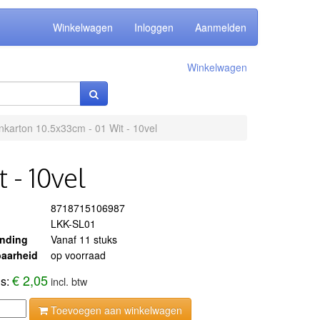
Winkelwagen
Inloggen
Aanmelden
Winkelwagen
nkarton 10.5x33cm - 01 Wit - 10vel
 - 10vel
8718715106987
LKK-SL01
ending
Vanaf 11 stuks
aarheid
op voorraad
€ 2,05
js:
incl. btw
Toevoegen aan winkelwagen