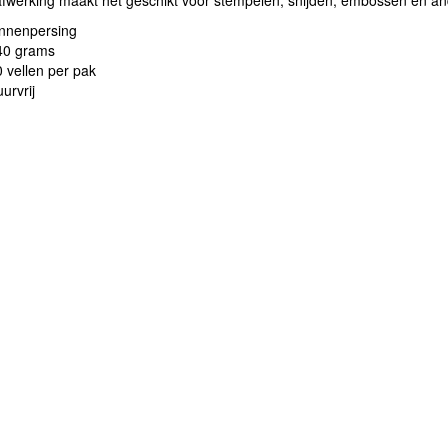
afwerking maakt het geschikt voor stempelen, snijden, embossen en a
innenpersing
40 grams
 vellen per pak
urvrij