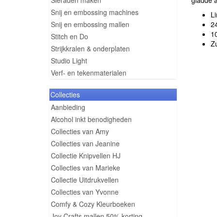
Sieraden maken
gladde 
Snij en embossing machines
L
Snij en embossing mallen
2
10
Stitch en Do
Zu
Strijkkralen & onderplaten
Studio Light
Verf- en tekenmaterialen
Collecties
Aanbieding
Alcohol inkt benodigheden
Collecties van Amy
Collecties van Jeanine
Collectie Knipvellen HJ
Collecties van Marieke
Collectie Uitdrukvellen
Collecties van Yvonne
Comfy & Cozy Kleurboeken
Joy Crafts mallen 50% korting