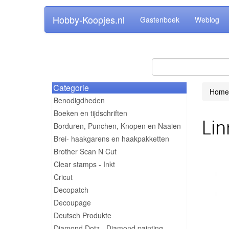
Hobby-Koopjes.nl
Gastenboek
Weblog
Categorie
Home
Benodigdheden
Boeken en tijdschriften
Lin
Borduren, Punchen, Knopen en Naaien
Brei- haakgarens en haakpakketten
Brother Scan N Cut
Clear stamps - Inkt
Cricut
Decopatch
Decoupage
Deutsch Produkte
Diamond Dotz - Diamond painting