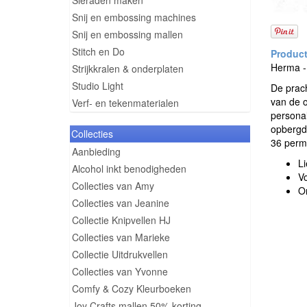
Sieraden maken
Snij en embossing machines
Snij en embossing mallen
Stitch en Do
Herma - 
Strijkkralen & onderplaten
Studio Light
De prach
van de o
Verf- en tekenmaterialen
personal
opbergdo
Collecties
36 perm
Aanbieding
Li
Alcohol inkt benodigheden
Vo
Collecties van Amy
On
Collecties van Jeanine
Collectie Knipvellen HJ
Collecties van Marieke
Collectie Uitdrukvellen
Collecties van Yvonne
Comfy & Cozy Kleurboeken
Joy Crafts mallen 50% korting