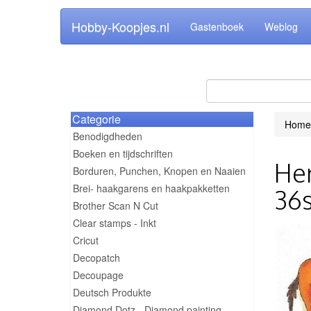
Hobby-Koopjes.nl
Gastenboek
Weblog
Categorie
Home
Benodigdheden
Boeken en tijdschriften
Her
Borduren, Punchen, Knopen en Naaien
Brei- haakgarens en haakpakketten
36s
Brother Scan N Cut
Clear stamps - Inkt
Cricut
Decopatch
Decoupage
Deutsch Produkte
Diamond Dotz - Diamond painting