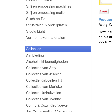
Sieraden maken
Snij en embossing machines
Snij en embossing mallen
Stitch en Do
Avery Zw
Strijkkralen & onderplaten
Studio Light
Deze eti
en plast
Verf- en tekenmaterialen
22x18mm
Collecties
Aanbieding
Alcohol inkt benodigheden
Collecties van Amy
Collecties van Jeanine
Collectie Knipvellen HJ
Collecties van Marieke
Collectie Uitdrukvellen
Collecties van Yvonne
Comfy & Cozy Kleurboeken
Joy Crafts mallen 50% korting