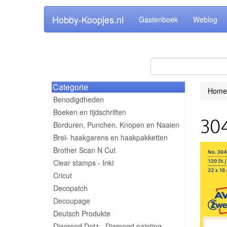
Hobby-Koopjes.nl
Gastenboek
Weblog
Categorie
Home
Benodigdheden
Boeken en tijdschriften
304
Borduren, Punchen, Knopen en Naaien
Brei- haakgarens en haakpakketten
Brother Scan N Cut
Clear stamps - Inkt
Cricut
Decopatch
Decoupage
Deutsch Produkte
Diamond Dotz - Diamond painting